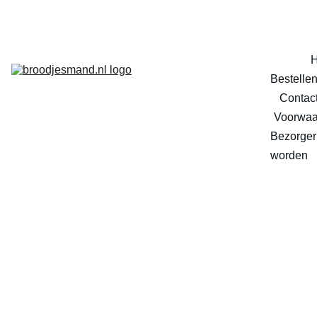
Bestelle
Contac
Voorwaa
Bezorger 
worden
Tompo