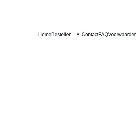
Home
Bestellen
Contact
FAQ
Voorwaarde
Broodj
Truffelmayonai
parmezaanse k