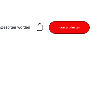
n
Bezorger worden
naar producten
e Carpaccio (B2)
se, pijnboompitten, rucola,
aas en rundercarpaccio