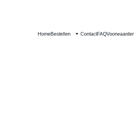
Home
Bestellen
Contact
FAQ
Voorwaarde
Appelte
€3.99